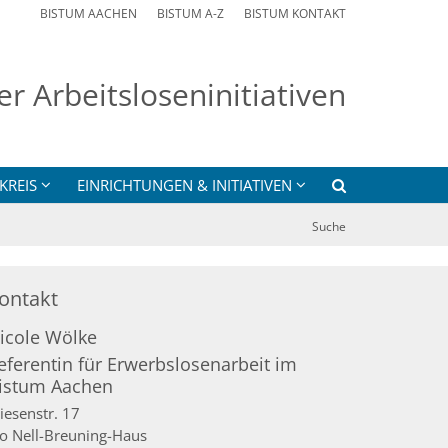
BISTUM AACHEN
BISTUM A-Z
BISTUM KONTAKT
er Arbeitsloseninitiativen
KREIS
EINRICHTUNGEN & INITIATIVEN
Suche
ontakt
icole
Wölke
eferentin für Erwerbslosenarbeit im
istum Aachen
iesenstr. 17
/o Nell-Breuning-Haus