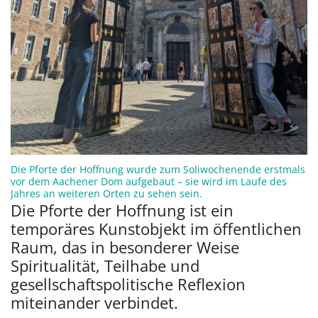
Die Pforte der Hoffnung wurde zum Soliwochenende erstmals
vor dem Aachener Dom aufgebaut – sie wird im Laufe des
:
Jahres an weiteren Orten zu sehen sein.
Die Pforte der Hoffnung ist ein
temporäres Kunstobjekt im öffentlichen
Raum, das in besonderer Weise
Spiritualität, Teilhabe und
gesellschaftspolitische Reflexion
miteinander verbindet.